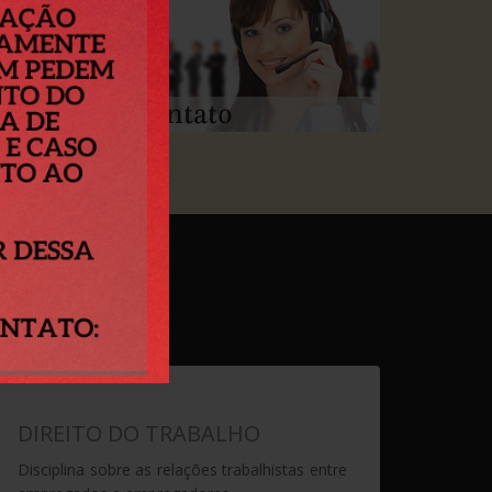
tender:
DIREITO DO TRABALHO
Disciplina sobre as relações trabalhistas entre