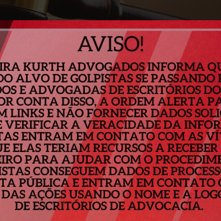
Seja Bem Vindo!
dvogados Associados foi fundado em 2006 com o objetivo m
qualidade e excelência com base em princípios éticos e m
espeitem as particularidades de cada pessoa.
Leia mais